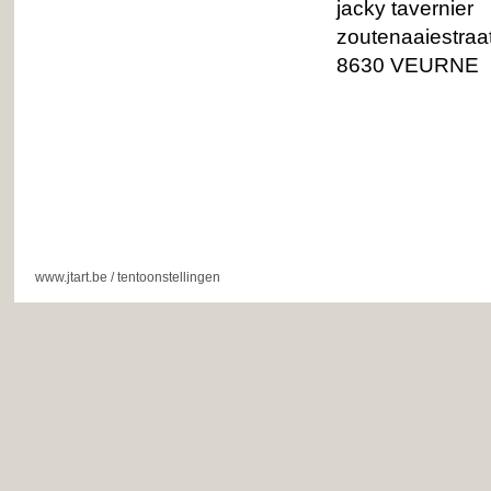
jacky tavernier
zoutenaaiestraa
8630 VEURNE
www.jtart.be
/
tentoonstellingen