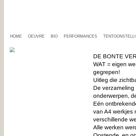
HOME
OEUVRE
BIO
PERFORMANCES
TENTOONSTELL
DE BONTE VE
WAT = eigen wer
gegrepen!
Uitleg die zicht
De verzameling h
onderwerpen, d
Eén ontbrekende 
van A4 werkjes 
verschillende w
Alle werken werd
Oostende, en op 