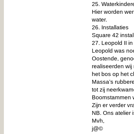
25. Waterkinder
Hier worden werk
water.
26. Installaties
Square 42 install
27. Leopold II i
Leopold was nooi
Oostende, genoe
realiseerden wij
het bos op het c
Massa’s rubber
tot zij neerkwam
Boomstammen w
Zijn er verder vr
NB. Ons atelier i
Mvh,
j@©