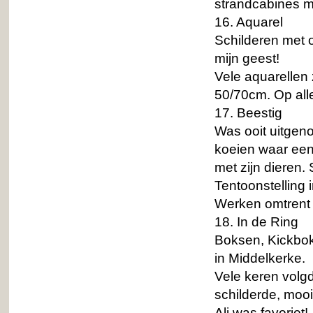
strandcabines m
16. Aquarel
Schilderen met o
mijn geest!
Vele aquarellen 
50/70cm. Op all
17. Beestig
Was ooit uitgeno
koeien waar een
met zijn dieren.
Tentoonstelling 
Werken omtrent d
18. In de Ring
Boksen, Kickboks
in Middelkerke.
Vele keren volgd
schilderde, mooi
Ali was favoriet!